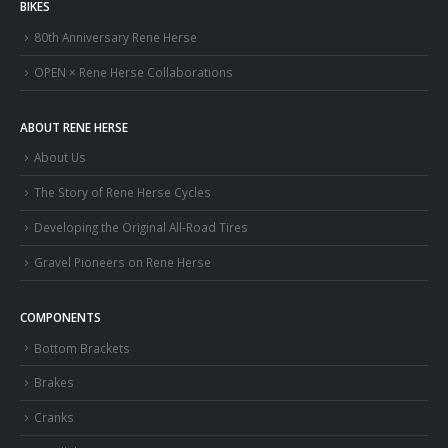
BIKES
80th Anniversary Rene Herse
OPEN × Rene Herse Collaborations
ABOUT RENE HERSE
About Us
The Story of Rene Herse Cycles
Developing the Original All-Road Tires
Gravel Pioneers on Rene Herse
COMPONENTS
Bottom Brackets
Brakes
Cranks