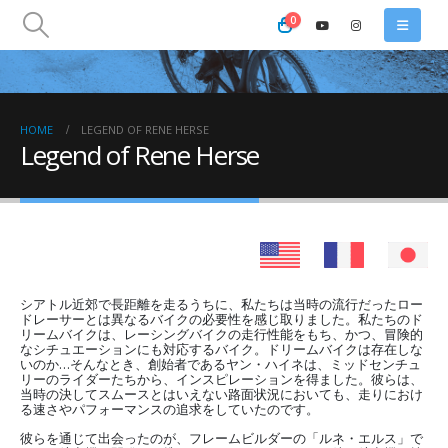
0
HOME
LEGEND OF RENE HERSE
Legend of Rene Herse
シアトル近郊で長距離を走るうちに、私たちは当時の流行だったロー
ドレーサーとは異なるバイクの必要性を感じ取りました。私たちのド
リームバイクは、レーシングバイクの走行性能をもち、かつ、冒険的
なシチュエーションにも対応するバイク。ドリームバイクは存在しな
いのか…そんなとき、創始者であるヤン・ハイネは、ミッドセンチュ
リーのライダーたちから、インスピレーションを得ました。彼らは、
当時の決してスムースとはいえない路面状況においても、走りにおけ
る速さやパフォーマンスの追求をしていたのです。
彼らを通じて出会ったのが、フレームビルダーの「ルネ・エルス」で