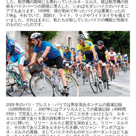
した。航空機の開発にも携わっていたルネ・エルス。彼は航空機の技
術をバイクパーツの開発に導入した、いわばモダンバイクのパイオニ
アでもあります。1938年、彼が初めて作ったバイクは重量たったの
7.9kg。それでいて、泥除け、ライト、ラックやワイドタイヤを備えて
いました。それはまさに、私たちが欲していたバイクの機能と性能そ
のものだったのです。
2003 年のパリ・ブレスト・パリでは男女混合タンデムの最速記録
（52時間45分）、2007年にはアメリカ人としての最速記録（49時間
59分）で完走したヤン・ハイネ。このことがきっかけとなり、ルネ・
エルスの娘であり８度の自転車ロードレースのナショナル・チャンピ
オンに輝いた、リリー・エルスと親交を深めました。リリー・エルス
と、その夫であり工房をルネから引き継いだジャン・デュボアはル
ネ・エルスの真髄、そしてバイクそのものやコンポーネントはどうあ