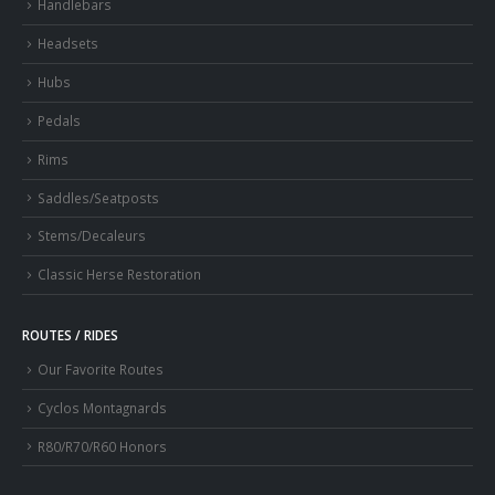
Handlebars
Headsets
Hubs
Pedals
Rims
Saddles/Seatposts
Stems/Decaleurs
Classic Herse Restoration
ROUTES / RIDES
Our Favorite Routes
Cyclos Montagnards
R80/R70/R60 Honors