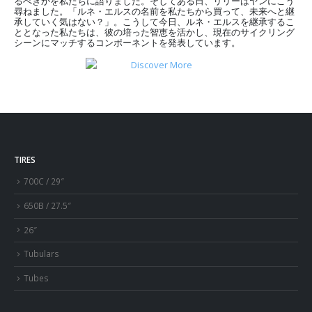
るべきかを私たちに語りました。そしてある日、リリーはヤンにこう
尋ねました。「ルネ・エルスの名前を私たちから買って、未来へと継
承していく気はない？」。こうして今日、ルネ・エルスを継承するこ
ととなった私たちは、彼の培った智恵を活かし、現在のサイクリング
シーンにマッチするコンポーネントを発表しています。
TIRES
700C / 29″
650B / 27.5″
26″
Tubulars
Tubes