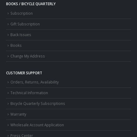
BOOKS / BICYCLE QUARTERLY
Subscription
Gift Subscription
Back Issues
Books
Change My Address
CUSTOMER SUPPORT
Orders, Returns, Availability
Technical Information
Bicycle Quarterly Subscriptions
Warranty
Wholesale Account Application
Press Center