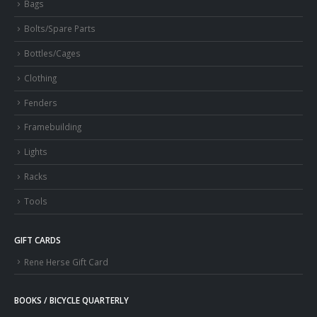
Bags
Bolts/Spare Parts
Bottles/Cages
Clothing
Fenders
Framebuilding
Lights
Racks
Tools
GIFT CARDS
Rene Herse Gift Card
BOOKS / BICYCLE QUARTERLY