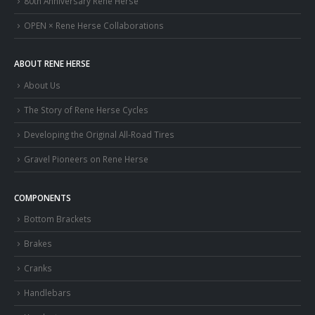
80th Anniversary Rene Herse
OPEN × Rene Herse Collaborations
ABOUT RENE HERSE
About Us
The Story of Rene Herse Cycles
Developing the Original All-Road Tires
Gravel Pioneers on Rene Herse
COMPONENTS
Bottom Brackets
Brakes
Cranks
Handlebars