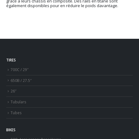
grâce à leurs châssis en composite. Des rails en titane sont
également disponibles pour en réduire le poids davantage.
TIRES
700C / 29″
650B / 27.5″
26″
Tubulars
Tubes
BIKES