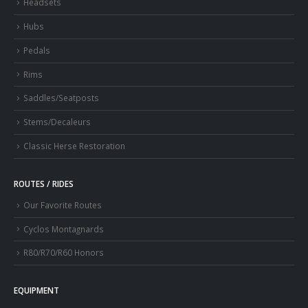
Headsets
Hubs
Pedals
Rims
Saddles/Seatposts
Stems/Decaleurs
Classic Herse Restoration
ROUTES / RIDES
Our Favorite Routes
Cyclos Montagnards
R80/R70/R60 Honors
EQUIPMENT