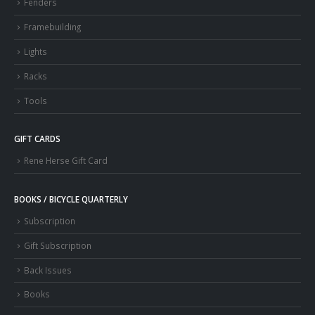
Fenders
Framebuilding
Lights
Racks
Tools
GIFT CARDS
Rene Herse Gift Card
BOOKS / BICYCLE QUARTERLY
Subscription
Gift Subscription
Back Issues
Books