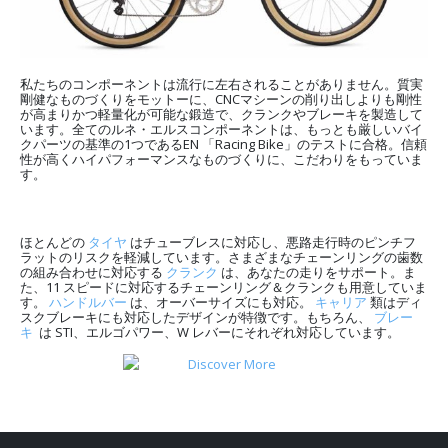
私たちのコンポーネントは流行に左右されることがありません。質実
剛健なものづくりをモットーに、CNCマシーンの削り出しよりも剛性
が高まりかつ軽量化が可能な鍛造で、クランクやブレーキを製造して
います。全てのルネ・エルスコンポーネントは、もっとも厳しいバイ
クパーツの基準の1つであるEN 「Racing Bike」のテストに合格。信頼
性が高くハイパフォーマンスなものづくりに、こだわりをもっていま
す。
ほとんどの
タイヤ
はチューブレスに対応し、悪路走行時のピンチフ
ラットのリスクを軽減しています。さまざまなチェーンリングの歯数
の組み合わせに対応する
クランク
は、あなたの走りをサポート。ま
た、11 スピードに対応するチェーンリング＆クランクも用意していま
す。
ハンドルバー
は、オーバーサイズにも対応。
キャリア
類はディ
スクブレーキにも対応したデザインが特徴です。もちろん、
ブレー
キ
は STI、エルゴパワー、W レバーにそれぞれ対応しています。