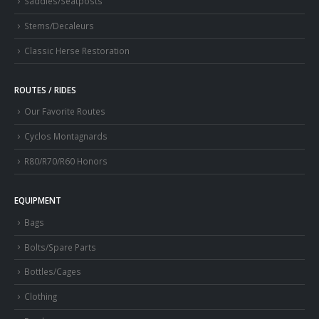
Saddles/Seatposts
Stems/Decaleurs
Classic Herse Restoration
ROUTES / RIDES
Our Favorite Routes
Cyclos Montagnards
R80/R70/R60 Honors
EQUIPMENT
Bags
Bolts/Spare Parts
Bottles/Cages
Clothing