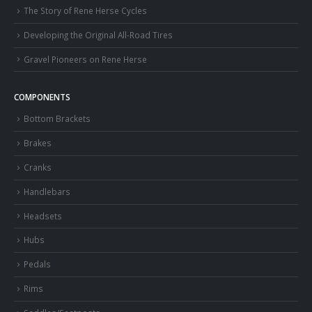
The Story of Rene Herse Cycles
Developing the Original All-Road Tires
Gravel Pioneers on Rene Herse
COMPONENTS
Bottom Brackets
Brakes
Cranks
Handlebars
Headsets
Hubs
Pedals
Rims