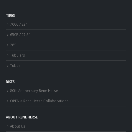
TIRES
700C / 29″
650B / 27.5″
26″
Tubulars
Tubes
BIKES
80th Anniversary Rene Herse
OPEN × Rene Herse Collaborations
ABOUT RENE HERSE
About Us